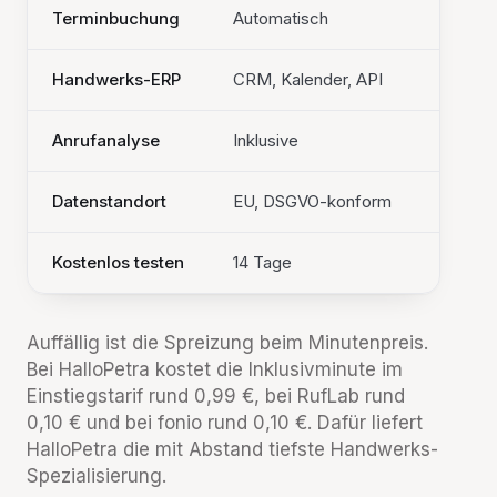
Terminbuchung
Automatisch
Mit SM
Handwerks-ERP
CRM, Kalender, API
OneQre
Anrufanalyse
Inklusive
Zusam
Datenstandort
EU, DSGVO-konform
Frankf
Kostenlos testen
14 Tage
Testac
Auffällig ist die Spreizung beim Minutenpreis.
Bei HalloPetra kostet die Inklusivminute im
Einstiegstarif rund 0,99 €, bei RufLab rund
0,10 € und bei fonio rund 0,10 €. Dafür liefert
HalloPetra die mit Abstand tiefste Handwerks-
Spezialisierung.