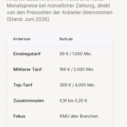
Monatspreise bei monatlicher Zahlung, direkt
von den Preisseiten der Anbieter übernommen
(Stand: Juni 2026).
Kriterium
RufLab
HalloPe
Einstiegstarif
99 € / 1.000 Min.
99 € / 
Mittlerer Tarif
199 € / 2.000 Min.
199 € /
Top-Tarif
399 € / 4.000 Min.
499 € /
Zusatzminuten
0,16 bis 0,20 €
0,20 bi
Fokus
KMU aller Branchen
Handwer