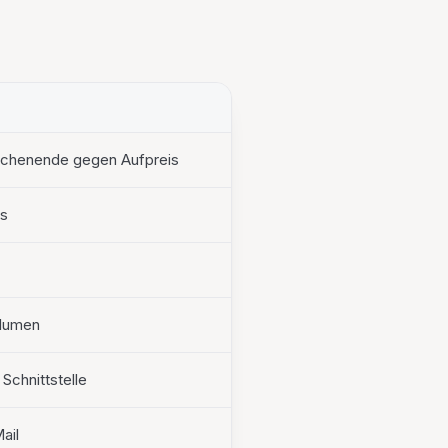
ochenende gegen Aufpreis
ts
olumen
Schnittstelle
ail