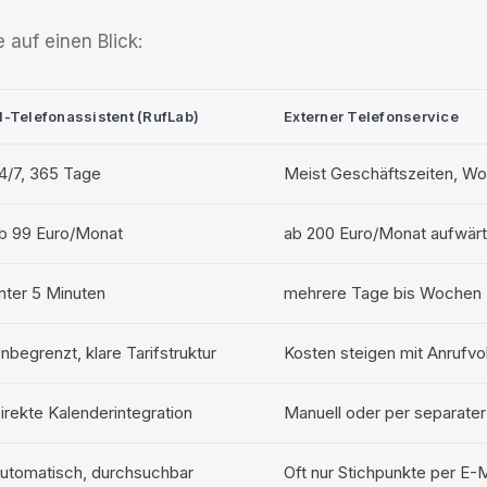
 auf einen Blick:
I-Telefonassistent (RufLab)
Externer Telefonservice
4/7, 365 Tage
Meist Geschäftszeiten, W
b 99 Euro/Monat
ab 200 Euro/Monat aufwär
nter 5 Minuten
mehrere Tage bis Wochen
nbegrenzt, klare Tarifstruktur
Kosten steigen mit Anrufv
irekte Kalenderintegration
Manuell oder per separater 
utomatisch, durchsuchbar
Oft nur Stichpunkte per E-M