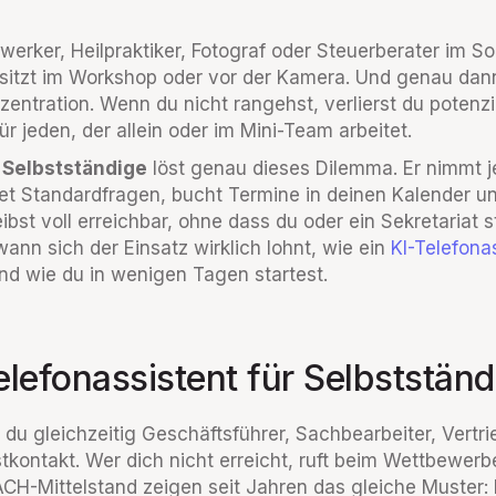
erker, Heilpraktiker, Fotograf oder Steuerberater im Sol
 sitzt im Workshop oder vor der Kamera. Und genau dann
nzentration. Wenn du nicht rangehst, verlierst du potenz
für jeden, der allein oder im Mini-Team arbeitet.
r Selbstständige
löst genau dieses Dilemma. Er nimmt je
 Standardfragen, bucht Termine in deinen Kalender und 
st voll erreichbar, ohne dass du oder ein Sekretariat 
 wann sich der Einsatz wirklich lohnt, wie ein
KI-Telefona
und wie du in wenigen Tagen startest.
lefonassistent für Selbstständi
t du gleichzeitig Geschäftsführer, Sachbearbeiter, Vertr
stkontakt. Wer dich nicht erreicht, ruft beim Wettbewerb
H-Mittelstand zeigen seit Jahren das gleiche Muster: 