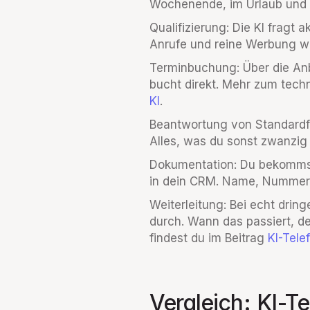
Wochenende, im Urlaub und 
Qualifizierung: Die KI fragt
Anrufe und reine Werbung we
Terminbuchung: Über die Anb
bucht direkt. Mehr zum techn
KI
.
Beantwortung von Standardfr
Alles, was du sonst zwanzig
Dokumentation: Du bekommst
in dein CRM. Name, Nummer, A
Weiterleitung: Bei echt drin
durch. Wann das passiert, de
findest du im Beitrag
KI-Tele
Vergleich: KI-T