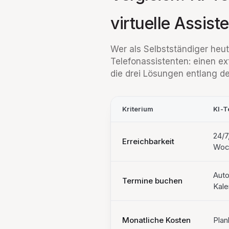
virtuelle Assist
Wer als Selbstständiger heute
Telefonassistenten: einen ex
die drei Lösungen entlang der
Kriterium
KI-T
24/7
Erreichbarkeit
Woc
Auto
Termine buchen
Kale
Monatliche Kosten
Plan