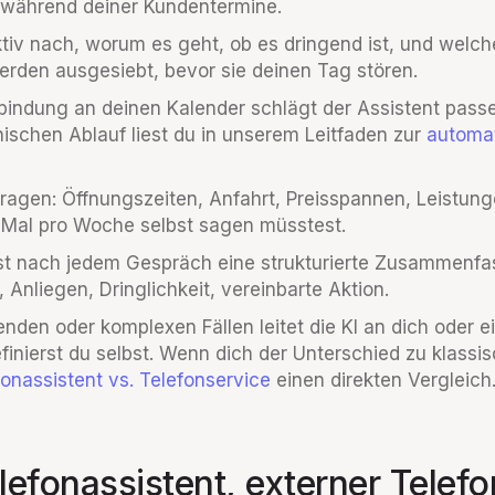
während deiner Kundentermine.
 aktiv nach, worum es geht, ob es dringend ist, und wel
rden ausgesiebt, bevor sie deinen Tag stören.
indung an deinen Kalender schlägt der Assistent passe
ischen Ablauf liest du in unserem Leitfaden zur
automa
agen: Öffnungszeiten, Anfahrt, Preisspannen, Leistung
 Mal pro Woche selbst sagen müsstest.
 nach jedem Gespräch eine strukturierte Zusammenfass
nliegen, Dringlichkeit, vereinbarte Aktion.
genden oder komplexen Fällen leitet die KI an dich oder 
finierst du selbst. Wenn dich der Unterschied zu klassi
fonassistent vs. Telefonservice
einen direkten Vergleich
elefonassistent, externer Telef